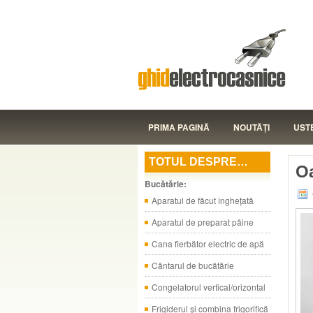
PRIMA PAGINĂ
NOUTĂŢI
UST
TOTUL DESPRE…
Oa
Bucătărie:
Aparatul de făcut îngheţată
Aparatul de preparat pâine
Cana fierbător electric de apă
Cântarul de bucătărie
Congelatorul vertical/orizontal
Frigiderul şi combina frigorifică