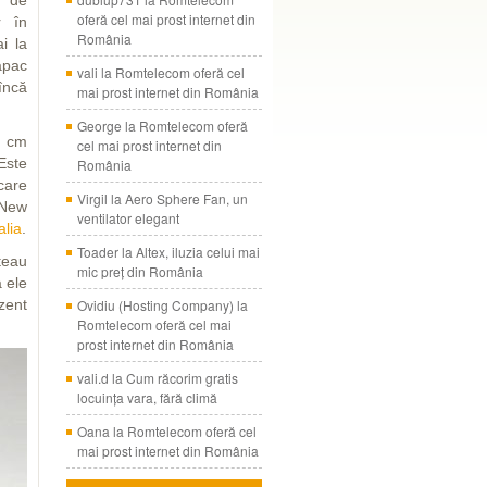
i de
oferă cel mai prost internet din
r în
România
i la
apac
vali
la
Romtelecom oferă cel
 încă
mai prost internet din România
George
la
Romtelecom oferă
0 cm
cel mai prost internet din
Este
România
care
Virgil
la
Aero Sphere Fan, un
 New
ventilator elegant
alia
.
Toader
la
Altex, iluzia celui mai
teau
mic preţ din România
 ele
zent
Ovidiu (Hosting Company)
la
Romtelecom oferă cel mai
prost internet din România
vali.d
la
Cum răcorim gratis
locuinţa vara, fără climă
Oana
la
Romtelecom oferă cel
mai prost internet din România