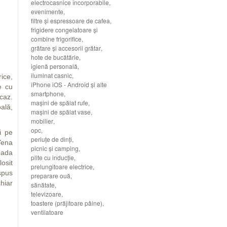
electrocasnice încorporabile
,
evenimente
,
filtre şi espressoare de cafea
,
frigidere congelatoare şi
combine frigorifice
,
grătare şi accesorii grătar
,
hote de bucătărie
,
igienă personală
,
iluminat casnic
,
rice,
iPhone iOS - Android şi alte
le cu
smartphone
,
 caz.
maşini de spălat rufe
,
ală,
maşini de spălat vase
,
mobilier
,
opc
,
i pe
periuţe de dinţi
,
Yena
picnic şi camping
,
oada
plite cu inducţie
,
losit
prelungitoare electrice
,
spus
preparare ouă
,
hiar
sănătate
,
televizoare
,
toastere (prăjitoare pâine)
,
ventilatoare