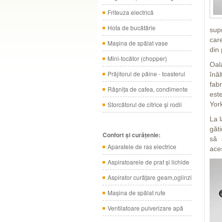
Friteuza electrică
Hota de bucătărie
sup
care
Maşina de spălat vase
din 
Mini-tocător (chopper)
Oal
Prăjitorul de pâine - toasterul
înă
fabr
Râşniţa de cafea, condimente
est
Storcătorul de citrice şi rodii
Yor
La 
găt
Confort şi curăţenie:
să 
Aparatele de ras electrice
aces
Aspiratoarele de praf şi lichide
Aspirator curăţare geam,oglinzi
Maşina de spălat rufe
Ventilatoare pulverizare apă