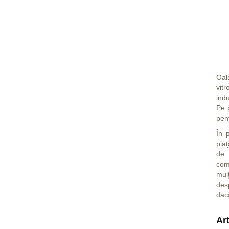
Oala
vitr
indu
Pe 
pent
În 
pia
de 
comu
mul
des
dac
Ar