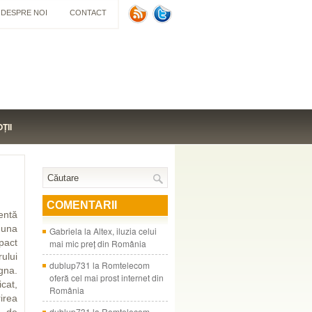
DESPRE NOI
CONTACT
ŢII
COMENTARII
entă
 una
Gabriela
la
Altex, iluzia celui
pact
mai mic preţ din România
ului
dublup731
la
Romtelecom
gna.
oferă cel mai prost internet din
cat,
România
irea
dublup731
la
Romtelecom