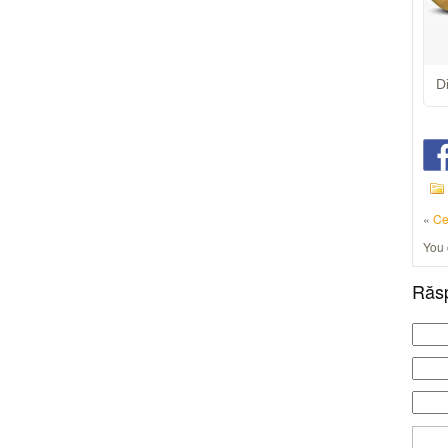
D
«
Ce
You
Răs