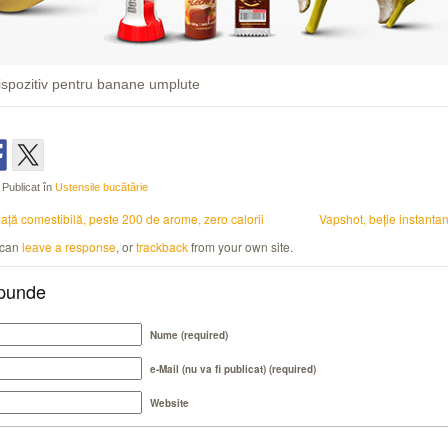
ispozitiv pentru banane umplute
Publicat în
Ustensile bucătărie
aţă comestibilă, peste 200 de arome, zero calorii
Vapshot, beţie instanta
 can
leave a response
, or
trackback
from your own site.
punde
Nume (required)
e-Mail (nu va fi publicat) (required)
Website