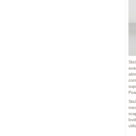
Stic
ava
ali
cont
supr
Poa
Stic
mec
sca
lovi
util