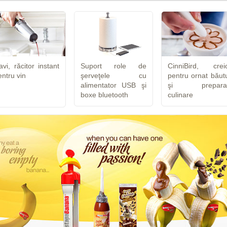
avi, răcitor instant
Suport role de
CinniBird, crei
entru vin
şerveţele cu
pentru ornat băutu
alimentator USB şi
şi prepara
boxe bluetooth
culinare