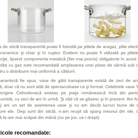
 de sticlă transparentă poate fi folosită pe plitele de aragaz, plite elect
oceramice şi chiar şi în cuptor. Evident nu poate fi utilizată pe plite
cţie, lipsind componenta metalică (fier mai precis) obligatorie în acest
plita cu gaz este recomandată amplasarea unei plase de sârmă sub o
ru o distribuire mai uniformă a căldurii.
paranteză fie spus, vase de gătit transparente există de zeci de an
ţă, doar că nu sunt atât de spectaculoase ca şi format. Celebrele vase 
origine Cehoslovacă existau pe piaţa românească încă din peri
nistă, cu zeci de ani în urmă. Şi văd că se găsesc şi în prezent. Am fo
ţi ani un set de asemenea vase şi nu am decât lucruri bune de 
pre ele. Deşi sunt din sticlă, n-am reuşit să sparg vreunul din ele, c
ă le-am mai scăpat din mână (nu pe jos, ce-i drept).
ticole recomandate: