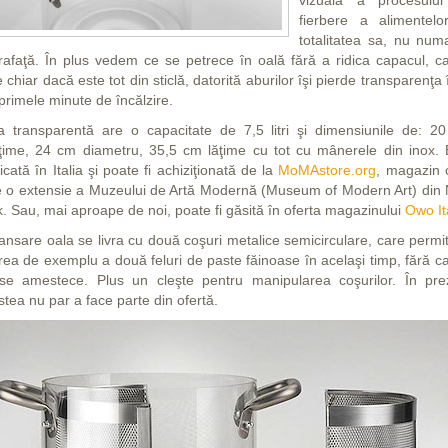
vizuală a procesulu
fierbere a alimentelo
totalitatea sa, nu numa
rafaţă. În plus vedem ce se petrece în oală fără a ridica capacul, c
 chiar dacă este tot din sticlă, datorită aburilor îşi pierde transparenţa
primele minute de încălzire.
a transparentă are o capacitate de 7,5 litri şi dimensiunile de: 2
lţime, 24 cm diametru, 35,5 cm lăţime cu tot cu mânerele din inox. 
icată în Italia şi poate fi achiziţionată de la
MoMAstore.org
, magazin 
e o extensie a Muzeului de Artă Modernă (Museum of Modern Art) din
k. Sau, mai aproape de noi, poate fi găsită în oferta magazinului
Owo It
lansare oala se livra cu două coşuri metalice semicirculare, care permi
irea de exemplu a două feluri de paste făinoase în acelaşi timp, fără ca
se amestece. Plus un cleşte pentru manipularea coşurilor. În pre
tea nu par a face parte din ofertă.