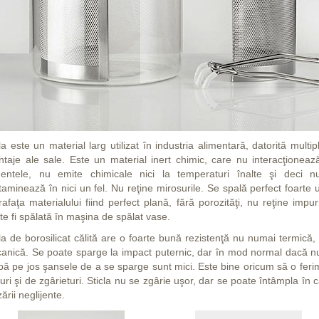
la este un material larg utilizat în industria alimentară, datorită multip
ntaje ale sale. Este un material inert chimic, care nu interacţioneaz
mentele, nu emite chimicale nici la temperaturi înalte şi deci n
aminează în nici un fel. Nu reţine mirosurile. Se spală perfect foarte 
afaţa materialului fiind perfect plană, fără porozităţi, nu reţine impuri
te fi spălată în maşina de spălat vase.
la de borosilicat călită are o foarte bună rezistenţă nu numai termică, 
anică. Se poate sparge la impact puternic, dar în mod normal dacă n
pă pe jos şansele de a se sparge sunt mici. Este bine oricum să o feri
turi şi de zgârieturi. Sticla nu se zgârie uşor, dar se poate întâmpla în 
izării neglijente.