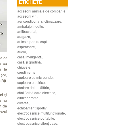
ETICHETE
accesorii animale de companie
,
accesorii vin
,
aer condiţionat şi climatizare
,
ambalaje inedite
,
antibacterial
,
aragaze
,
articole pentru copii
,
aspiratoare
,
audio
,
casa inteligentă
,
lelor
casă şi grădină
,
ă cu
chiuvete
,
u le
condimente
,
uşor,
cuptoare cu microunde
,
tăţi.
cuptoare electrice
,
cântare de bucătărie
,
căni fierbătoare electrice
,
ci şi
difuzor arome
,
u ne
diverse
,
m de
echipament sportiv
,
cazul
electrocasnice multifuncţionale
,
electrocasnice portabile
,
electrocasnice silenţioase
,