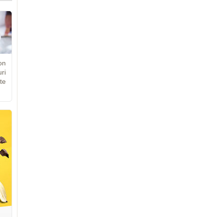
on
ri
te