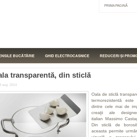
PRIMA PAGINĂ
ENSILE BUCĂTĂRIE
GHID ELECTROCASNICE
REDUCERI ŞI PROMO
la transparentă, din sticlă
4 aug. 2014
Antal
Oala de sticlă transpar
termorezistentă este
dintre cele mai de im
creaţii ale designer
italian Massimo Casta
Din sticlă de borosili
aceasta permite urmăr