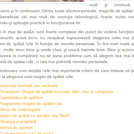
mult şi continuă
ueze şi în continuare. Dintre toate electrocasnicele, maşinile de spălat
beneficiat cel mai mult de evoluţia tehnologică, foarte multe inov
ndu-şi aplicaţie practică în funcţionarea lor.
i în ziua de astăzi sunt foarte complexe din punct de vedere funcţiona
structiv, acest lucru nu neapărat îngreunează alegerea celei mai 
ni de spălat rufe în funcţie de nevoile personale. În linii mari toate 
e, multe storc bine şi unele chiar şi usucă hainele bine. Bine şi econo
aceea la cumpărare nu se pune problema cum să alegem cea mai 
nă de spălat rufe, ci cea mai potrivită nevoilor personale.
continuare vom detalia cele mai importante criterii de care trebuie să ţ
 la alegerea unei maşini de spălat rufe:
Încărcare frontală sau verticală
Dimensiuni. Maşini de spălat normale, slim, mici şi compacte
Capacitatea de spălare
Programele maşinii de spălat rufe
Viteza de centrifugare
Maşini de spălat cu uscător sau fără?
Eficienţa energetică
Nivelul de zgomot
Cuvă de plastic sau de inox?