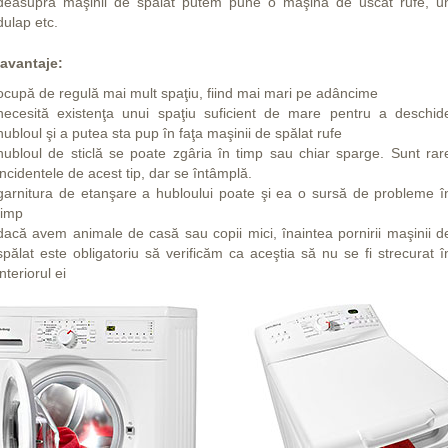
deasupra maşinii de spălat putem pune o maşină de uscat rufe, u
dulap etc.
avantaje:
ocupă de regulă mai mult spaţiu, fiind mai mari pe adâncime
necesită existenţa unui spaţiu suficient de mare pentru a deschid
hubloul şi a putea sta pup în faţa maşinii de spălat rufe
hubloul de sticlă se poate zgâria în timp sau chiar sparge. Sunt rar
incidentele de acest tip, dar se întâmplă.
garnitura de etanşare a hubloului poate şi ea o sursă de probleme î
timp
dacă avem animale de casă sau copii mici, înaintea pornirii maşinii d
spălat este obligatoriu să verificăm ca aceştia să nu se fi strecurat î
interiorul ei