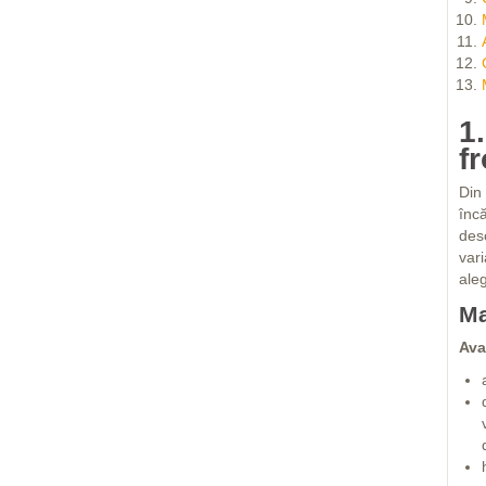
1
f
Din
încă
des
vari
ale
Ma
Ava