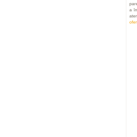
pare
a î
ate
ofe