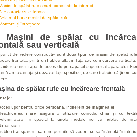
Maşini de spălat rufe smart, conectate la internet
Alte caracteristici tehnice
Cele mai bune maşini de spălat rufe
Montare şi întreţinere
. Maşini de spălat cu încărca
rontală sau verticală
 punct de vedere constructiv sunt două tipuri de maşini de spălat rufe
rcare frontală, printr-un hublou aflat în faţă sau cu încărcare verticală,
chiderea unei trape de acces de pe capacul superior al aparatului. Fie
antă are avantaje şi dezavantaje specifice, de care trebuie să ţinem co
gere.
şina de spălat rufe cu încărcare frontală
ntaje:
acces uşor pentru orice persoană, indiferent de înălţimea ei
deschiderea mare asigură o utilizare comodă chiar şi cu textil
voluminoase, în special la unele modele noi cu hublou de mar
dimensiuni
hublou transparent, care ne permite să vedem ce se întâmplă în interio