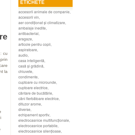
ETICHETE
accesorii animale de companie
,
accesorii vin
,
aer condiţionat şi climatizare
,
ambalaje inedite
,
antibacterial
,
re
aragaze
,
articole pentru copii
,
aspiratoare
,
: cu
audio
,
 prin
casa inteligentă
,
care
casă şi grădină
,
chiuvete
,
nt la
condimente
,
cuptoare cu microunde
,
cuptoare electrice
,
cântare de bucătărie
,
căni fierbătoare electrice
,
difuzor arome
,
diverse
,
e
echipament sportiv
,
i
electrocasnice multifuncţionale
,
electrocasnice portabile
,
r
electrocasnice silenţioase
,