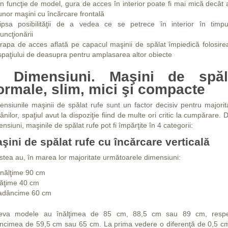
în funcţie de model, gura de acces în interior poate fi mai mică decât 
unor maşini cu încărcare frontală
lipsa posibilităţii de a vedea ce se petrece în interior în timpu
funcţionării
trapa de acces aflată pe capacul maşinii de spălat împiedică folosire
spaţiului de deasupra pentru amplasarea altor obiecte
. Dimensiuni. Maşini de spăl
ormale, slim, mici şi compacte
ensiunile maşinii de spălat rufe sunt un factor decisiv pentru majorit
nilor, spaţiul avut la dispoziţie fiind de multe ori critic la cumpărare.
nsiuni, maşinile de spălat rufe pot fi împărţite în 4 categorii:
şini de spălat rufe cu încărcare verticală
stea au, în marea lor majoritate următoarele dimensiuni:
înălţime 90 cm
lăţime 40 cm
adâncime 60 cm
eva modele au înălţimea de 85 cm, 88,5 cm sau 89 cm, respe
ncimea de 59,5 cm sau 65 cm. La prima vedere o diferenţă de 0,5 c