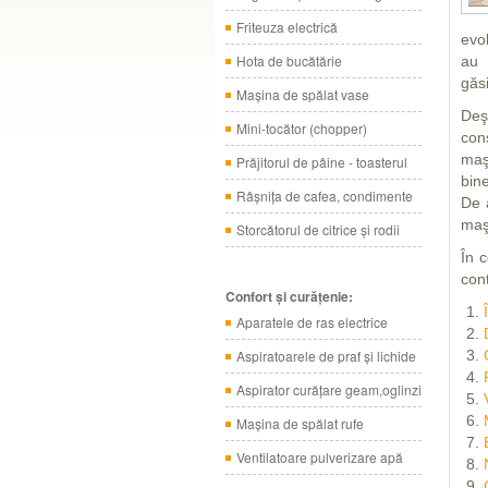
Friteuza electrică
evol
Hota de bucătărie
au 
găsi
Maşina de spălat vase
Deş
Mini-tocător (chopper)
con
maşi
Prăjitorul de pâine - toasterul
bin
Râşniţa de cafea, condimente
De 
maşi
Storcătorul de citrice şi rodii
În 
cont
Confort şi curăţenie:
Aparatele de ras electrice
Aspiratoarele de praf şi lichide
Aspirator curăţare geam,oglinzi
Maşina de spălat rufe
Ventilatoare pulverizare apă