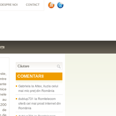
DESPRE NOI
CONTACT
ŢII
ste,
COMENTARII
ntre
nte
Gabriela
la
Altex, iluzia celui
nice
mai mic preţ din România
mele
dublup731
la
Romtelecom
e au
oferă cel mai prost internet din
 200
România
r de
m de
dublup731
la
Romtelecom