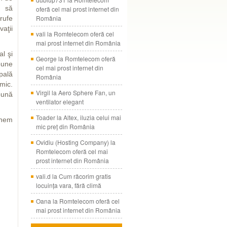
 să
oferă cel mai prost internet din
România
 rufe
aţii
vali
la
Romtelecom oferă cel
mai prost internet din România
l şi
George
la
Romtelecom oferă
bune
cel mai prost internet din
spală
România
mic.
Virgil
la
Aero Sphere Fan, un
bună
ventilator elegant
Toader
la
Altex, iluzia celui mai
inem
mic preţ din România
Ovidiu (Hosting Company)
la
Romtelecom oferă cel mai
prost internet din România
vali.d
la
Cum răcorim gratis
locuinţa vara, fără climă
Oana
la
Romtelecom oferă cel
mai prost internet din România