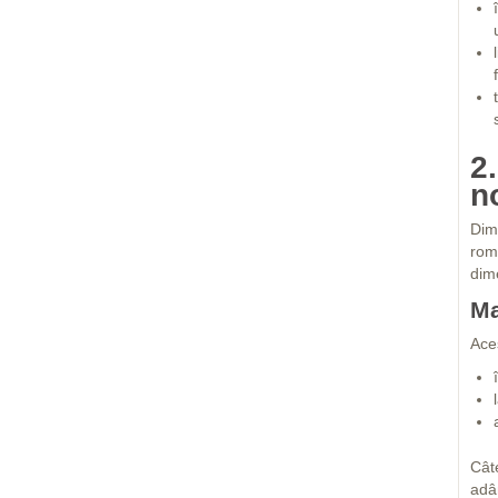
2
n
Dim
româ
dime
Ma
Ace
Cât
adâ