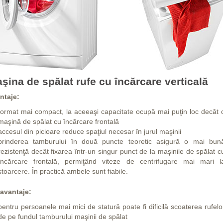
şina de spălat rufe cu încărcare verticală
ntaje:
format mai compact, la aceeaşi capacitate ocupă mai puţin loc decât 
maşină de spălat cu încărcare frontală
accesul din picioare reduce spaţiul necesar în jurul maşinii
prinderea tamburului în două puncte teoretic asigură o mai bun
rezistenţă decât fixarea într-un singur punct de la maşinile de spălat c
încărcare frontală, permiţând viteze de centrifugare mai mari l
stoarcere. În practică ambele sunt fiabile.
avantaje:
pentru persoanele mai mici de statură poate fi dificilă scoaterea rufelo
de pe fundul tamburului maşinii de spălat