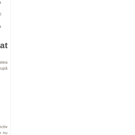
a
l
a
at
atea
 După
ctiv
m nu