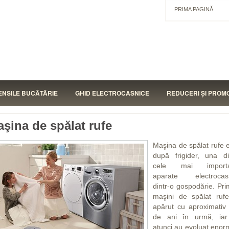
PRIMA PAGINĂ
ENSILE BUCĂTĂRIE
GHID ELECTROCASNICE
REDUCERI ŞI PROMO
şina de spălat rufe
Maşina de spălat rufe e
după frigider, una di
cele mai importa
aparate electrocas
dintr-o gospodărie. Pri
maşini de spălat ruf
apărut cu aproximativ
de ani în urmă, ia
atunci au evoluat enor