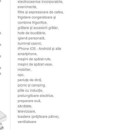
n
electrocasnice încorporabile
,
evenimente
,
filtre şi espressoare de cafea
,
frigidere congelatoare şi
combine frigorifice
,
grătare şi accesorii grătar
,
hote de bucătărie
,
e
igienă personală
,
iluminat casnic
,
e
iPhone iOS - Android şi alte
smartphone
,
n
maşini de spălat rufe
,
maşini de spălat vase
,
e
mobilier
,
n
opc
,
periuţe de dinţi
,
picnic şi camping
,
plite cu inducţie
,
prelungitoare electrice
,
preparare ouă
,
sănătate
,
televizoare
,
toastere (prăjitoare pâine)
,
ventilatoare