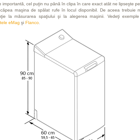
 importantă, cel puţin nu până în clipa în care exact atât ne lipseşte p
ncăpea maşina de spălat rufe în locul disponibil. De aceea trebuie 
nţie la măsurarea spaţiului şi la alegerea maşinii. Vedeţi exemple
rtele eMag
şi
Flanco
.