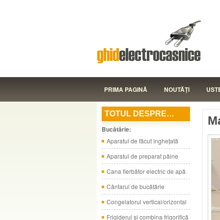
PRIMA PAGINĂ
NOUTĂŢI
UST
TOTUL DESPRE…
Ma
Bucătărie:
Aparatul de făcut îngheţată
Aparatul de preparat pâine
Cana fierbător electric de apă
Cântarul de bucătărie
Congelatorul vertical/orizontal
Frigiderul şi combina frigorifică