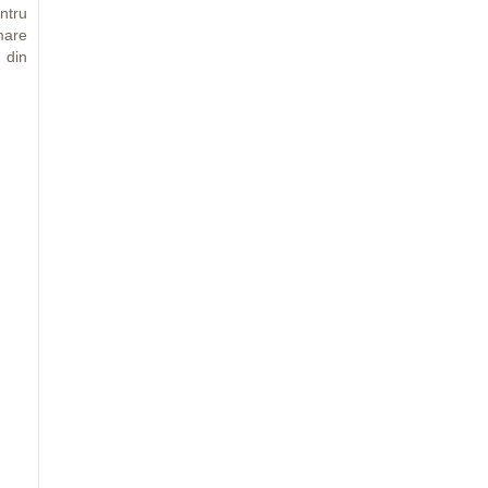
entru
mare
 din