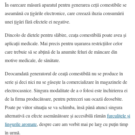
În oarecare măsură aparatul pentru generarea ceţii comestibile se
aseamănă cu ţigările electronice, care creează iluzia consumării
unei ţigări fără efectele ei negative.
Dincolo de dietele pentru slăbire, ceaţa comestibilă poate avea şi
aplicaţii medicale. Mai precis pentru uşurarea restricţiilor celor
care trebuie să se abţină de la anumite feluri de mâncare din
motive medicale, de sănătate.
Deocamdată generatorul de ceaţă comestibilă nu se produce în
serie şi deci nici nu se găseşte la comercializare în magazinele de
electrocasnice. Singura modalitate de a o folosi este închirierea ei
de la firma producătoare, pentru petreceri sau ocazii deosebite.
Poate pe viitor situaţia se va schimba, însă până atunci singura
alternativă cu efecte asemănătoare şi accesibilă rămân
furculiţele şi
lingurile aromate
, despre care am vorbit mai pe larg cu puţin timp
în urmă.