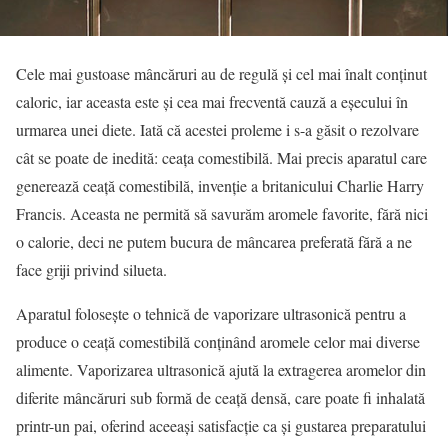
Cele mai gustoase mâncăruri au de regulă şi cel mai înalt conţinut
caloric, iar aceasta este şi cea mai frecventă cauză a eşecului în
urmarea unei diete. Iată că acestei proleme i s-a găsit o rezolvare
cât se poate de inedită: ceaţa comestibilă. Mai precis aparatul care
generează ceaţă comestibilă, invenţie a britanicului Charlie Harry
Francis. Aceasta ne permită să savurăm aromele favorite, fără nici
o calorie, deci ne putem bucura de mâncarea preferată fără a ne
face griji privind silueta.
Aparatul foloseşte o tehnică de vaporizare ultrasonică pentru a
produce o ceaţă comestibilă conţinând aromele celor mai diverse
alimente. Vaporizarea ultrasonică ajută la extragerea aromelor din
diferite mâncăruri sub formă de ceaţă densă, care poate fi inhalată
printr-un pai, oferind aceeaşi satisfacţie ca şi gustarea preparatului