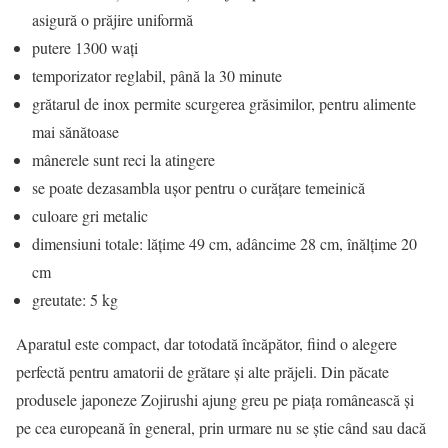
asigură o prăjire uniformă
putere 1300 waţi
temporizator reglabil, până la 30 minute
grătarul de inox permite scurgerea grăsimilor, pentru alimente
mai sănătoase
mânerele sunt reci la atingere
se poate dezasambla uşor pentru o curăţare temeinică
culoare gri metalic
dimensiuni totale: lăţime 49 cm, adâncime 28 cm, înălţime 20
cm
greutate: 5 kg
Aparatul este compact, dar totodată încăpător, fiind o alegere
perfectă pentru amatorii de grătare şi alte prăjeli. Din păcate
produsele japoneze Zojirushi ajung greu pe piaţa românească şi
pe cea europeană în general, prin urmare nu se ştie când sau dacă