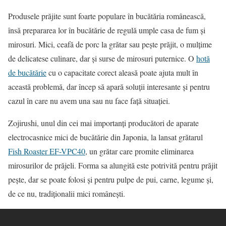
Produsele prăjite sunt foarte populare în bucătăria românească,
însă prepararea lor în bucătărie de regulă umple casa de fum şi
mirosuri. Mici, ceafă de porc la grătar sau peşte prăjit, o mulţime
de delicatese culinare, dar şi surse de mirosuri puternice. O
hotă
de bucătărie
cu o capacitate corect aleasă poate ajuta mult în
această problemă, dar încep să apară soluţii interesante şi pentru
cazul în care nu avem una sau nu face faţă situaţiei.
Zojirushi, unul din cei mai importanţi producători de aparate
electrocasnice mici de bucătărie din Japonia, la lansat grătarul
Fish Roaster EF-VPC40
, un grătar care promite eliminarea
mirosurilor de prăjeli. Forma sa alungită este potrivită pentru prăjit
peşte, dar se poate folosi şi pentru pulpe de pui, carne, legume şi,
de ce nu, tradiţionalii mici româneşti.