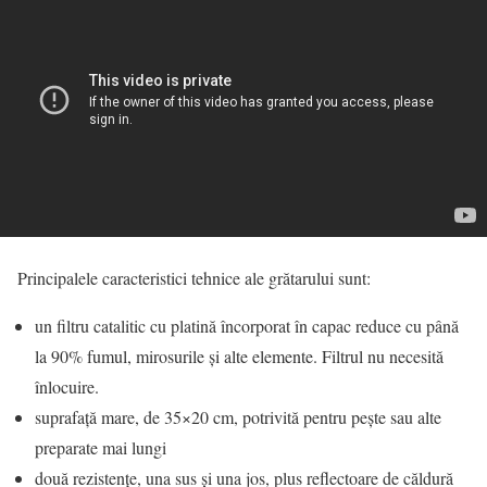
Principalele caracteristici tehnice ale grătarului sunt:
un filtru catalitic cu platină încorporat în capac reduce cu până
la 90% fumul, mirosurile şi alte elemente. Filtrul nu necesită
înlocuire.
suprafaţă mare, de 35×20 cm, potrivită pentru peşte sau alte
preparate mai lungi
două rezistenţe, una sus şi una jos, plus reflectoare de căldură