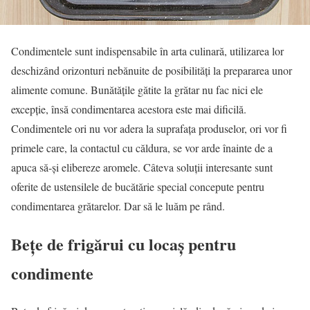
Condimentele sunt indispensabile în arta culinară, utilizarea lor
deschizând orizonturi nebănuite de posibilităţi la prepararea unor
alimente comune. Bunătăţile gătite la grătar nu fac nici ele
excepţie, însă condimentarea acestora este mai dificilă.
Condimentele ori nu vor adera la suprafaţa produselor, ori vor fi
primele care, la contactul cu căldura, se vor arde înainte de a
apuca să-şi elibereze aromele. Câteva soluţii interesante sunt
oferite de ustensilele de bucătărie special concepute pentru
condimentarea grătarelor. Dar să le luăm pe rând.
Beţe de frigărui cu locaş pentru
condimente