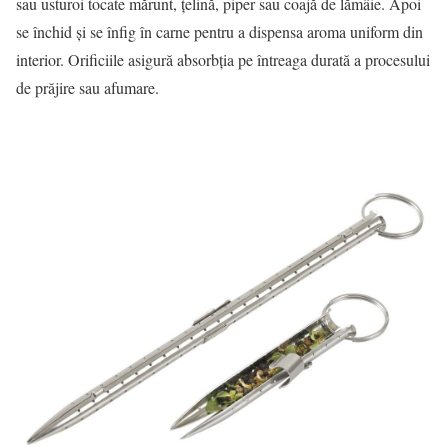
sau usturoi tocate mărunt, ţelină, piper sau coajă de lămâie. Apoi
se închid şi se înfig în carne pentru a dispensa aroma uniform din
interior. Orificiile asigură absorbţia pe întreaga durată a procesului
de prăjire sau afumare.