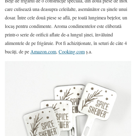
Beţe de frigărui de o construcţie specială, din două piese de inox
care culisează una deasupra celeilalte, asemănător cu şinele unui
dosar. Între cele două piese se află, pe toată lungimea beţelor, un
locaş pentru condimente. Aroma condimentelor este eliberată
printr-o serie de orificii aflate de-a lungul şinei, învăluind
alimentele de pe frigăruie. Pot fi achiziţionate, în seturi de câte 4
bucăţi, de pe
Amazon.com
,
Cooking.com
ş.a.