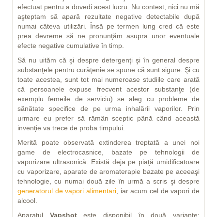
efectuat pentru a dovedi acest lucru. Nu contest, nici nu mă
aşteptam să apară rezultate negative detectabile după
numai câteva utilizări. Însă pe termen lung cred că este
prea devreme să ne pronunţăm asupra unor eventuale
efecte negative cumulative în timp.
Să nu uităm că şi despre detergenţi şi în general despre
substanţele pentru curăţenie se spune că sunt sigure. Şi cu
toate acestea, sunt tot mai numeroase studiile care arată
că persoanele expuse frecvent acestor substanţe (de
exemplu femeile de serviciu) se aleg cu probleme de
sănătate specifice de pe urma inhalării vaporilor. Prin
urmare eu prefer să rămân sceptic până când această
invenţie va trece de proba timpului.
Merită poate observată extinderea treptată a unei noi
game de electrocasnice, bazate pe tehnologii de
vaporizare ultrasonică. Există deja pe piaţă umidificatoare
cu vaporizare, aparate de aromaterapie bazate pe aceeaşi
tehnologie, cu numai două zile în urmă a scris şi despre
generatorul de vapori alimentari
, iar acum cel de vapori de
alcool.
Aparatul
Vapshot
este disponibil în două variante: