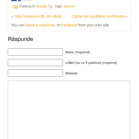
Publicat în
Noutăţi
Tags:
diverse
«
Oala transparentă, din sticlă
Cântar de bucătărie multimedia
»
You can
leave a response
, or
trackback
from your own site.
Răspunde
Nume (required)
e-Mail (nu va fi publicat) (required)
Website