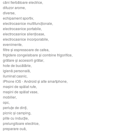
căni fierbătoare electrice
,
difuzor arome
,
diverse
,
echipament sportiv
,
electrocasnice multifuncţionale
,
electrocasnice portabile
,
electrocasnice silenţioase
,
electrocasnice încorporabile
,
evenimente
,
filtre şi espressoare de cafea
,
frigidere congelatoare şi combine frigorifice
,
grătare şi accesorii grătar
,
hote de bucătărie
,
igienă personală
,
iluminat casnic
,
iPhone iOS - Android şi alte smartphone
,
maşini de spălat rufe
,
maşini de spălat vase
,
mobilier
,
opc
,
periuţe de dinţi
,
picnic şi camping
,
plite cu inducţie
,
prelungitoare electrice
,
preparare ouă
,