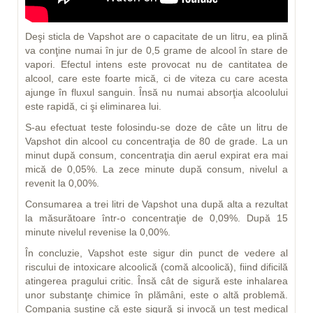
Deşi sticla de Vapshot are o capacitate de un litru, ea plină
va conţine numai în jur de 0,5 grame de alcool în stare de
vapori. Efectul intens este provocat nu de cantitatea de
alcool, care este foarte mică, ci de viteza cu care acesta
ajunge în fluxul sanguin. Însă nu numai absorţia alcoolului
este rapidă, ci şi eliminarea lui.
S-au efectuat teste folosindu-se doze de câte un litru de
Vapshot din alcool cu concentraţia de 80 de grade. La un
minut după consum, concentraţia din aerul expirat era mai
mică de 0,05%. La zece minute după consum, nivelul a
revenit la 0,00%.
Consumarea a trei litri de Vapshot una după alta a rezultat
la măsurătoare într-o concentraţie de 0,09%. După 15
minute nivelul revenise la 0,00%.
În concluzie, Vapshot este sigur din punct de vedere al
riscului de intoxicare alcoolică (comă alcoolică), fiind dificilă
atingerea pragului critic. Însă cât de sigură este inhalarea
unor substanţe chimice în plămâni, este o altă problemă.
Compania susţine că este sigură şi invocă un test medical