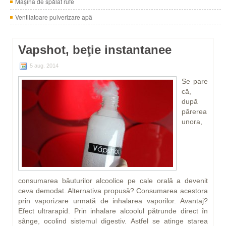
Maşina de spălat rufe
Ventilatoare pulverizare apă
Vapshot, beţie instantanee
5 aug. 2014
Antal
Se pare
că,
după
părerea
unora,
consumarea băuturilor alcoolice pe cale orală a devenit
ceva demodat. Alternativa propusă? Consumarea acestora
prin vaporizare urmată de inhalarea vaporilor. Avantaj?
Efect ultrarapid. Prin inhalare alcoolul pătrunde direct în
sânge, ocolind sistemul digestiv. Astfel se atinge starea