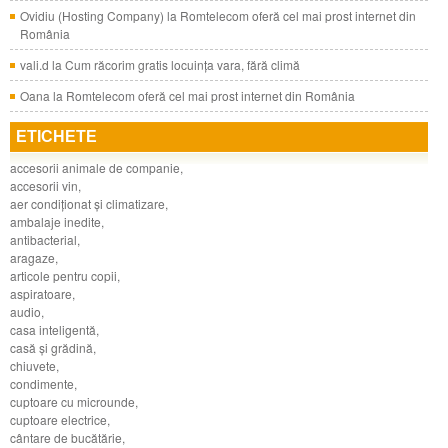
Ovidiu (Hosting Company)
la
Romtelecom oferă cel mai prost internet din
România
vali.d
la
Cum răcorim gratis locuinţa vara, fără climă
Oana
la
Romtelecom oferă cel mai prost internet din România
ETICHETE
accesorii animale de companie
,
accesorii vin
,
aer condiţionat şi climatizare
,
ambalaje inedite
,
antibacterial
,
aragaze
,
articole pentru copii
,
aspiratoare
,
audio
,
casa inteligentă
,
casă şi grădină
,
chiuvete
,
condimente
,
cuptoare cu microunde
,
cuptoare electrice
,
cântare de bucătărie
,