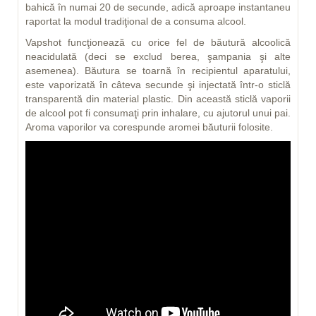
bahică în numai 20 de secunde, adică aproape instantaneu
raportat la modul tradiţional de a consuma alcool.
Vapshot funcţionează cu orice fel de băutură alcoolică
neacidulată (deci se exclud berea, şampania şi alte
asemenea). Băutura se toarnă în recipientul aparatului,
este vaporizată în câteva secunde şi injectată într-o sticlă
transparentă din material plastic. Din această sticlă vaporii
de alcool pot fi consumaţi prin inhalare, cu ajutorul unui pai.
Aroma vaporilor va corespunde aromei băuturii folosite.