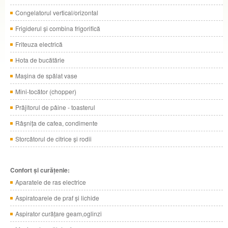
Congelatorul vertical/orizontal
Frigiderul şi combina frigorifică
Friteuza electrică
Hota de bucătărie
Maşina de spălat vase
Mini-tocător (chopper)
Prăjitorul de pâine - toasterul
Râşniţa de cafea, condimente
Storcătorul de citrice şi rodii
Confort şi curăţenie:
Aparatele de ras electrice
Aspiratoarele de praf şi lichide
Aspirator curăţare geam,oglinzi