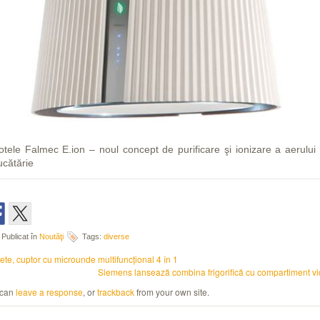
otele Falmec E.ion – noul concept de purificare şi ionizare a aerului 
ucătărie
Publicat în
Noutăţi
Tags:
diverse
iete, cuptor cu microunde multifuncţional 4 în 1
Siemens lansează combina frigorifică cu compartiment vi
 can
leave a response
, or
trackback
from your own site.