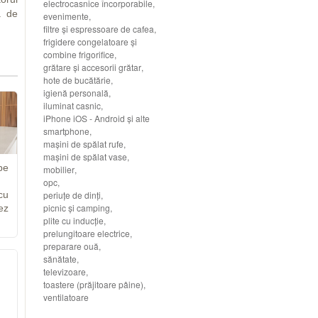
electrocasnice încorporabile
,
a de
evenimente
,
filtre şi espressoare de cafea
,
frigidere congelatoare şi
combine frigorifice
,
grătare şi accesorii grătar
,
hote de bucătărie
,
igienă personală
,
iluminat casnic
,
iPhone iOS - Android şi alte
smartphone
,
maşini de spălat rufe
,
maşini de spălat vase
,
pe
mobilier
,
opc
,
periuţe de dinţi
,
cu
picnic şi camping
,
ez
plite cu inducţie
,
prelungitoare electrice
,
preparare ouă
,
sănătate
,
televizoare
,
toastere (prăjitoare pâine)
,
ventilatoare