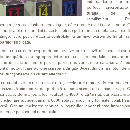
independente, dar ru
perfect sincronizat
turaţia de 4
rotaţii/minut. Pe
nstraţie s-au folosit trei roţi dinţate, câte una pe axul fiecărui motor. 
a turaţii atât de mari dinţii acestor roţi se pot intercala unele cu altele f
tinge, lucru posibil datorită controlului la un nivel extrem de fin al miş
oarelor implicate.
temul construit în scopuri demonstrative are la bază un motor liniar, 
te îndepărta sau apropria între ele cele trei module. Fiecare m
pune de câte un motor pas-cu-pas cu ax vertical pe care se află mo
zontal motorul care acţionează roata dinţată. Acest din urmă motor, de 
ză, funcţionează cu curent alternativ.
 controlul extrem de precis al turaţiei celor trei motoare în curent alter
realizează sincronizarea perfectă a mecanismului la orice turaţie. Cl
nstrativ de mai jos a fost realizat la 4500 rotaţii/minut, dar viteza m
funcţionare ajunge până la 6000 rotaţii/minut. În viitor este posibil să
ască. Oricum realizarea tehnică a inginerilor japonezi este impresion
tru orice pasionat al domeniului.