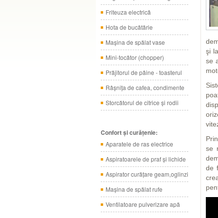
Friteuza electrică
Hota de bucătărie
demo
Maşina de spălat vase
şi l
Mini-tocător (chopper)
se a
mot
Prăjitorul de pâine - toasterul
Sis
Râşniţa de cafea, condimente
poa
Storcătorul de citrice şi rodii
dis
ori
vite
Confort şi curăţenie:
Prin
Aparatele de ras electrice
se 
demo
Aspiratoarele de praf şi lichide
de 
Aspirator curăţare geam,oglinzi
cre
pen
Maşina de spălat rufe
Ventilatoare pulverizare apă