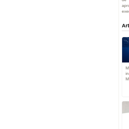
apr
exe
Ar
M
i
M