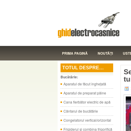
PRIMA PAGINĂ
NOUTĂŢI
UST
TOTUL DESPRE…
Se
Bucătărie:
tu
Aparatul de făcut îngheţată
Aparatul de preparat pâine
Cana fierbător electric de apă
Cântarul de bucătărie
Congelatorul vertical/orizontal
Frigiderul şi combina frigorifică