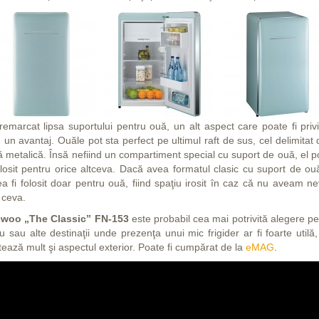
remarcat lipsa suportului pentru ouă, un alt aspect care poate fi privi
d un avantaj. Ouăle pot sta perfect pe ultimul raft de sus, cel delimitat
ă metalică. Însă nefiind un compartiment special cu suport de ouă, el p
folosit pentru orice altceva. Dacă avea formatul clasic cu suport de ouă
ea fi folosit doar pentru ouă, fiind spaţiu irosit în caz că nu aveam ne
 ceva.
woo „The Classic” FN-153
este probabil cea mai potrivită alegere pe
u sau alte destinaţii unde prezenţa unui mic frigider ar fi foarte utilă
tează mult şi aspectul exterior. Poate fi cumpărat de la
eMAG
.