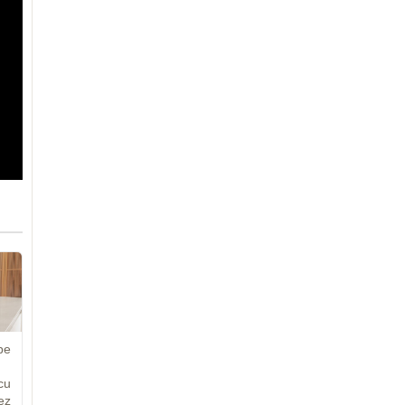
pe
cu
ez