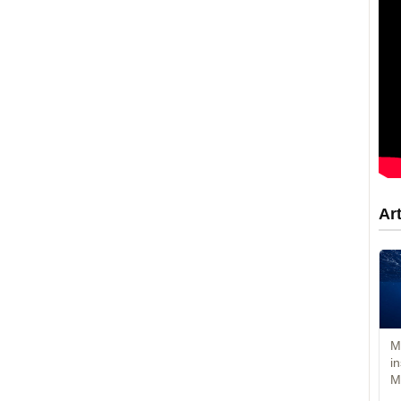
Ar
M
i
M