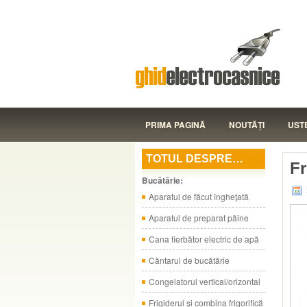
PRIMA PAGINĂ
NOUTĂŢI
UST
TOTUL DESPRE…
Fr
Bucătărie:
Aparatul de făcut îngheţată
Aparatul de preparat pâine
Cana fierbător electric de apă
Cântarul de bucătărie
Congelatorul vertical/orizontal
Frigiderul şi combina frigorifică