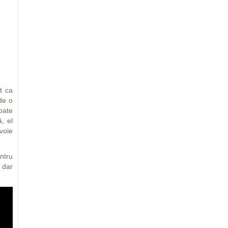
t ca
 de o
oate
, el
voie
ntru
, dar