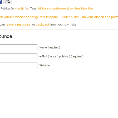
Publicat în
Noutăţi
Tags:
frigidere congelatoare şi combine frigorifice
elevarea probelor de sânge fără înţepare
Culer AC200, un ventilator cu apă porta
 can
leave a response
, or
trackback
from your own site.
punde
Nume (required)
e-Mail (nu va fi publicat) (required)
Website