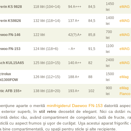
1450
erin KS 9828
118 litri (104+14)
94 A+++
84,5
eMAG
lei
1400
erin KS9826
132 litri (118+14)
137 A+
84,5
eMAG
lei
700
ewoo FN-146
122 litri
42(?) A+
85,8
eMAG
lei
1100
ewoo FN-153
124 litri (118+6)
– A+
91,5
eMAG
lei
2400
sch KUL15A65
125 litri (110+15)
140 A++
82
eMAG
lei
ctrolux
1500
126 litri (112+15)
188 A+
88
eMag
N1300FOW
lei
900
eMag
tic AFB 155+
138 litri (118+20)
193 A+
102
lei
Flanco
enţiune aparte o merită
minifrigiderul Daewoo FN-153
datorită aspect
 exterior superb, în
stil retro
deosebit de elegant. Nici ca dotări n
zintă deloc rău, având compartiment de congelator, ladă de fructe, raf
ticlă cu aspect frumos şi uşor de curăţat. Uşa acestui aparat frigorific
a bine compartimentată, cu spaţii pentru sticle şi alte recipiente.