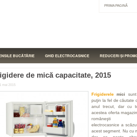
PRIMA PAGINĂ
ENSILE BUCĂTĂRIE
GHID ELECTROCASNICE
REDUCERI ŞI PROMO
igidere de mică capacitate, 2015
1 mai 2015
Antal
Frigiderele
mici
sunt
puţin la fel de căutate 
anul trecut, dar cu t
acestea oferta magazin
româneşti 
electrocasnice a scăzu
acest segment. Nu cu m