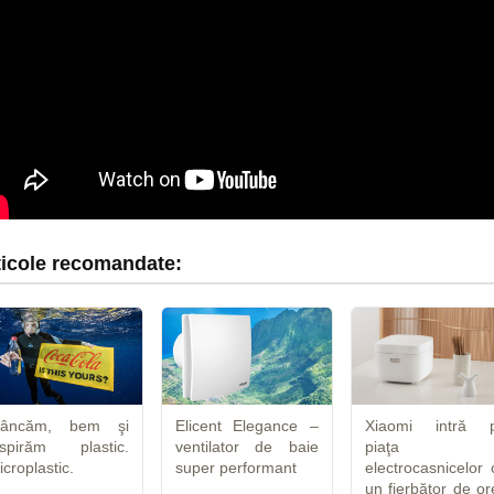
ticole recomandate:
âncăm, bem şi
Elicent Elegance –
Xiaomi intră 
nspirăm plastic.
ventilator de baie
piaţa
icroplastic.
super performant
electrocasnicelor 
un fierbător de or