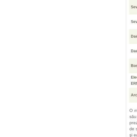
Sev
Sev
Da
Da
Bo
Ele
ER
Arc
O m
său
pre
de s
şi e