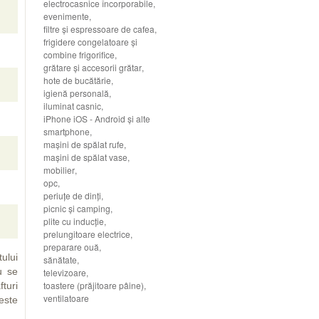
electrocasnice încorporabile
,
evenimente
,
filtre şi espressoare de cafea
,
frigidere congelatoare şi
combine frigorifice
,
grătare şi accesorii grătar
,
hote de bucătărie
,
igienă personală
,
iluminat casnic
,
iPhone iOS - Android şi alte
smartphone
,
maşini de spălat rufe
,
maşini de spălat vase
,
mobilier
,
opc
,
periuţe de dinţi
,
picnic şi camping
,
plite cu inducţie
,
prelungitoare electrice
,
preparare ouă
,
ului
sănătate
,
u se
televizoare
,
toastere (prăjitoare pâine)
,
turi
ventilatoare
 este