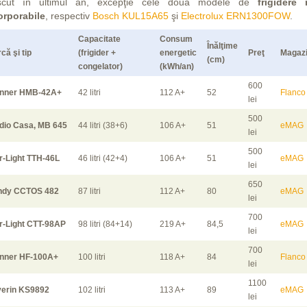
scut în ultimul an, excepţie cele două modele de
frigidere 
orporabile
, respectiv
Bosch KUL15A65
şi
Electrolux ERN1300FOW
.
Capacitate
Consum
Înălţime
că şi tip
(frigider +
energetic
Preţ
Magaz
(cm)
congelator)
(kWh/an)
600
inner HMB-42A+
42 litri
112 A+
52
Flanco
lei
500
dio Casa, MB 645
44 litri (38+6)
106 A+
51
eMAG
lei
500
r-Light TTH-46L
46 litri (42+4)
106 A+
51
eMAG
lei
650
ndy CCTOS 482
87 litri
112 A+
80
eMAG
lei
700
r-Light CTT-98AP
98 litri (84+14)
219 A+
84,5
eMAG
lei
700
nner HF-100A+
100 litri
118 A+
84
Flanco
lei
1100
erin KS9892
102 litri
113 A+
89
eMAG
lei