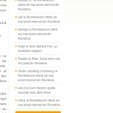
rva
oferă cel mai prost internet din
 mai
România
unor
.
vali
la
Romtelecom oferă cel
mai prost internet din România
mică
George
la
Romtelecom oferă
cel mai prost internet din
e
România
Virgil
la
Aero Sphere Fan, un
ventilator elegant
e ca
Toader
la
Altex, iluzia celui mai
e de
mic preţ din România
tele,
Ovidiu (Hosting Company)
la
r al
Romtelecom oferă cel mai
. Am
prost internet din România
iind
vali.d
la
Cum răcorim gratis
locuinţa vara, fără climă
cării
reţul
Oana
la
Romtelecom oferă cel
zare
mai prost internet din România
e au