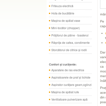
Friteuza electrică
Hota de bucătărie
mărc
Maşina de spălat vase
Pe 
cap
Mini-tocător (chopper)
Prăjitorul de pâine - toasterul
Râşniţa de cafea, condimente
Storcătorul de citrice şi rodii
Dar
var
elec
Confort şi curăţenie:
ca 
Aparatele de ras electrice
mod
mer
Aspiratoarele de praf şi lichide
înă
Aspirator curăţare geam,oglinzi
Preţ
Maşina de spălat rufe
aces
din
Ventilatoare pulverizare apă
poa