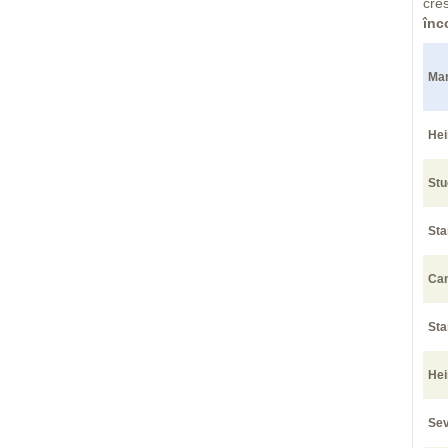
cre
înc
Mar
He
Stu
Sta
Ca
Sta
Hei
Sev