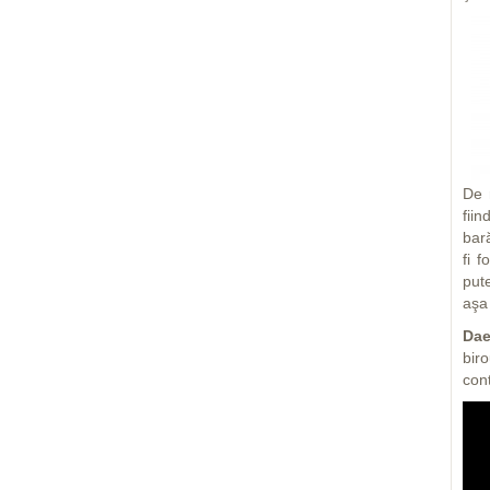
De 
fiin
bar
fi 
put
aşa
Dae
biro
con