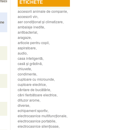
mici
ETICHETE
accesorii animale de companie
,
accesorii vin
,
aer condiţionat şi climatizare
,
ine
ambalaje inedite
,
antibacterial
,
aragaze
,
articole pentru copii
,
aspiratoare
,
audio
,
casa inteligentă
,
casă şi grădină
,
chiuvete
,
condimente
,
cuptoare cu microunde
,
cuptoare electrice
,
cântare de bucătărie
,
căni fierbătoare electrice
,
difuzor arome
,
diverse
,
echipament sportiv
,
electrocasnice multifuncţionale
,
electrocasnice portabile
,
electrocasnice silenţioase
,