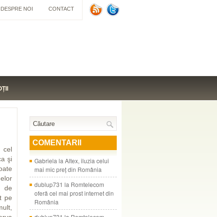
DESPRE NOI
CONTACT
ŢII
COMENTARII
 cel
ca şi
Gabriela
la
Altex, iluzia celui
oate
mai mic preţ din România
elor
dublup731
la
Romtelecom
de
oferă cel mai prost internet din
t pe
România
ult,
dublup731
la
Romtelecom