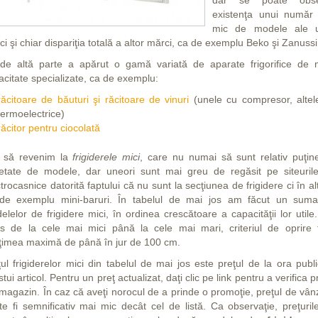
dar se poate obse
existenţa unui număr
mic de modele ale 
i şi chiar dispariţia totală a altor mărci, ca de exemplu Beko şi Zanussi
de altă parte a apărut o gamă variată de aparate frigorifice de 
acitate specializate, ca de exemplu:
răcitoare de băuturi şi răcitoare de vinuri
(unele cu compresor, altel
termoelectrice)
răcitor pentru ciocolată
 să revenim la
frigiderele mici
, care nu numai să sunt relativ puţin
ietate de modele, dar uneori sunt mai greu de regăsit pe siteuril
trocasnice datorită faptului că nu sunt la secţiunea de frigidere ci în al
de exemplu mini-baruri. În tabelul de mai jos am făcut un suma
elelor de frigidere mici, în ordinea crescătoare a capacităţii lor utile
s de la cele mai mici până la cele mai mari, criteriul de oprire f
lţimea maximă de până în jur de 100 cm.
ul frigiderelor mici din tabelul de mai jos este preţul de la ora publi
tui articol. Pentru un preţ actualizat, daţi clic pe link pentru a verifica p
 magazin. În caz că aveţi norocul de a prinde o promoţie, preţul de vân
te fi semnificativ mai mic decât cel de listă. Ca observaţie, preţuril