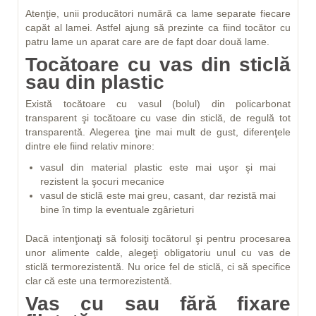
Atenţie, unii producători numără ca lame separate fiecare
capăt al lamei. Astfel ajung să prezinte ca fiind tocător cu
patru lame un aparat care are de fapt doar două lame.
Tocătoare cu vas din sticlă
sau din plastic
Există tocătoare cu vasul (bolul) din policarbonat
transparent şi tocătoare cu vase din sticlă, de regulă tot
transparentă. Alegerea ţine mai mult de gust, diferenţele
dintre ele fiind relativ minore:
vasul din material plastic este mai uşor şi mai
rezistent la şocuri mecanice
vasul de sticlă este mai greu, casant, dar rezistă mai
bine în timp la eventuale zgârieturi
Dacă intenţionaţi să folosiţi tocătorul şi pentru procesarea
unor alimente calde, alegeţi obligatoriu unul cu vas de
sticlă termorezistentă. Nu orice fel de sticlă, ci să specifice
clar că este una termorezistentă.
Vas cu sau fără fixare