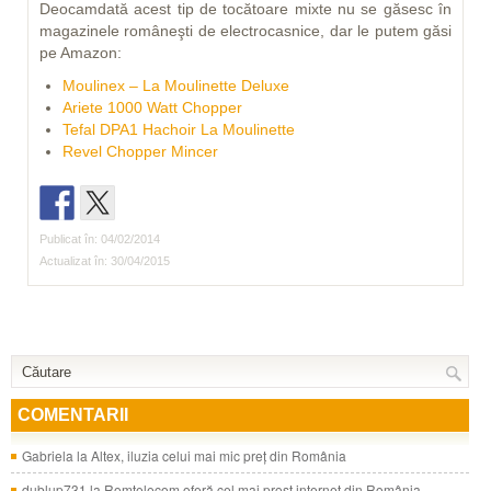
Deocamdată acest tip de tocătoare mixte nu se găsesc în
magazinele româneşti de electrocasnice, dar le putem găsi
pe Amazon:
Moulinex – La Moulinette Deluxe
Ariete 1000 Watt Chopper
Tefal DPA1 Hachoir La Moulinette
Revel Chopper Mincer
Publicat în: 04/02/2014
Actualizat în: 30/04/2015
COMENTARII
Gabriela
la
Altex, iluzia celui mai mic preţ din România
dublup731
la
Romtelecom oferă cel mai prost internet din România