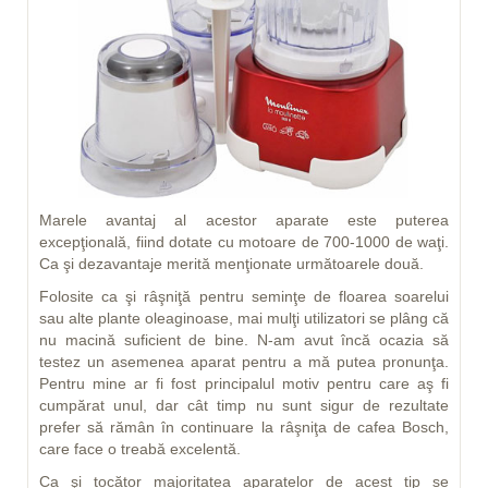
Marele avantaj al acestor aparate este puterea
excepţională, fiind dotate cu motoare de 700-1000 de waţi.
Ca şi dezavantaje merită menţionate următoarele două.
Folosite ca şi râşniţă pentru seminţe de floarea soarelui
sau alte plante oleaginoase, mai mulţi utilizatori se plâng că
nu macină suficient de bine. N-am avut încă ocazia să
testez un asemenea aparat pentru a mă putea pronunţa.
Pentru mine ar fi fost principalul motiv pentru care aş fi
cumpărat unul, dar cât timp nu sunt sigur de rezultate
prefer să rămân în continuare la râşniţa de cafea Bosch,
care face o treabă excelentă.
Ca şi tocător majoritatea aparatelor de acest tip se