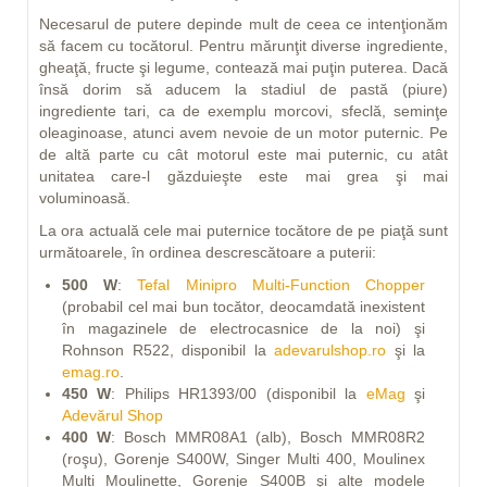
Necesarul de putere depinde mult de ceea ce intenţionăm
să facem cu tocătorul. Pentru mărunţit diverse ingrediente,
gheaţă, fructe şi legume, contează mai puţin puterea. Dacă
însă dorim să aducem la stadiul de pastă (piure)
ingrediente tari, ca de exemplu morcovi, sfeclă, seminţe
oleaginoase, atunci avem nevoie de un motor puternic. Pe
de altă parte cu cât motorul este mai puternic, cu atât
unitatea care-l găzduieşte este mai grea şi mai
voluminoasă.
La ora actuală cele mai puternice tocătore de pe piaţă sunt
următoarele, în ordinea descrescătoare a puterii:
500 W
:
Tefal Minipro Multi-Function Chopper
(probabil cel mai bun tocător, deocamdată inexistent
în magazinele de electrocasnice de la noi) şi
Rohnson R522, disponibil la
adevarulshop.ro
şi la
emag.ro
.
450 W
: Philips HR1393/00 (disponibil la
eMag
şi
Adevărul Shop
400 W
: Bosch MMR08A1 (alb), Bosch MMR08R2
(roşu), Gorenje S400W, Singer Multi 400, Moulinex
Multi Moulinette, Gorenje S400B şi alte modele