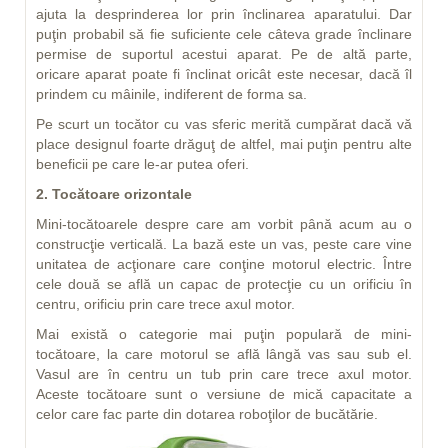
ajuta la desprinderea lor prin înclinarea aparatului. Dar
puţin probabil să fie suficiente cele câteva grade înclinare
permise de suportul acestui aparat. Pe de altă parte,
oricare aparat poate fi înclinat oricât este necesar, dacă îl
prindem cu mâinile, indiferent de forma sa.
Pe scurt un tocător cu vas sferic merită cumpărat dacă vă
place designul foarte drăguţ de altfel, mai puţin pentru alte
beneficii pe care le-ar putea oferi.
2. Tocătoare orizontale
Mini-tocătoarele despre care am vorbit până acum au o
construcţie verticală. La bază este un vas, peste care vine
unitatea de acţionare care conţine motorul electric. Între
cele două se află un capac de protecţie cu un orificiu în
centru, orificiu prin care trece axul motor.
Mai există o categorie mai puţin populară de mini-
tocătoare, la care motorul se află lângă vas sau sub el.
Vasul are în centru un tub prin care trece axul motor.
Aceste tocătoare sunt o versiune de mică capacitate a
celor care fac parte din dotarea roboţilor de bucătărie.