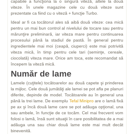
capabile a funcţiona la o singură viteză, altele la două
viteze. În unele magazine cele cu două viteze sunt
prezentate ca fiind cu o viteză + funcţie Turbo.
Ideal ar fi ca tocătorul ales să aibă două viteze: cea mică
pentru un mai bun control al nivelului de tocare sau pentru
mărunţire preliminară, iar viteza mare pentru continuarea
procesului până la stadiul de pastă. În general pentru
ingredientele mai moi (ceapă, ciuperci) este mai potrivită
viteza mică, în timp pentru cele tari (seminţe, cereale,
ciocolată) viteza mare. Orice am toca, este recomandat să
începem la viteză mică.
Număr de lame
Lamele (cuţitele) tocătoarelor au două capete şi prinderea
la mijloc. Cele două jumătăţi ale lamei se pot afla pe planuri
diferite, depinde de model. Tocătoarele au în general una
până la trei lame. De exemplu
Tefal Minipro
are o lamă fixă
pe ax şi încă două lame care se pot adăuga opţional, una
sau ambele, în funcţie de ce tocăm. Cel mai frecvent vom
folosi o lamă, însă sunt situaţii în care posibilitatea de a mai
adăuga una sau chiar două lame este mai mult decât
binevenită.