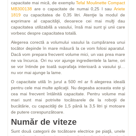
capacitate mai mică, de exemplu
Tefal Moulinette Compact
MB300138
are o capacitate de numai 0,25 l sau
Ariete
1819
cu capacitatea de 0,35 litri. Atenţie la modul de
exprimare al capacităţii, deoarece cei mai mulţi dau
capacitatea utilizabilă a vasului, însă mai sunt şi unii care
vorbesc despre capacitatea totală.
Alegerea corectă a volumului vasului la cumpărarea unui
tocător depinde în mare măsură la ce vom folosi aparatul.
Dacă vom prepara frecvent volume mici, un vas prea mare
ne va încurca. Ori nu vor ajunge ingredientele la lame, ori
se vor întinde pe toată suprafaţa interioară a vasului şi…
nu vor mai ajunge la lame.
O capacitate utilă în jurul a 500 ml ar fi alegerea ideală
pentru cele mai multe aplicaţii. Nu degeaba aceasta este şi
cea mai frecvent întâlnită capacitate. Pentru volume mai
mari sunt mai potrivite tocătoarele de la roboţii de
bucătărie, cu capacităţi de 1,5 până la 3,5 litri şi motoare
de putere corespunzătoare.
Număr de viteze
Sunt două categorii de tocătoare electrice pe piaţă, unele