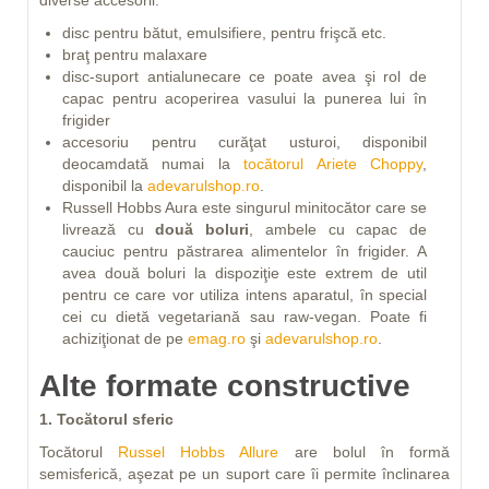
disc pentru bătut, emulsifiere, pentru frişcă etc.
braţ pentru malaxare
disc-suport antialunecare ce poate avea şi rol de
capac pentru acoperirea vasului la punerea lui în
frigider
accesoriu pentru curăţat usturoi, disponibil
deocamdată numai la
tocătorul Ariete Choppy
,
disponibil la
adevarulshop.ro
.
Russell Hobbs Aura este singurul minitocător care se
livrează cu
două boluri
, ambele cu capac de
cauciuc pentru păstrarea alimentelor în frigider. A
avea două boluri la dispoziţie este extrem de util
pentru ce care vor utiliza intens aparatul, în special
cei cu dietă vegetariană sau raw-vegan. Poate fi
achiziţionat de pe
emag.ro
şi
adevarulshop.ro
.
Alte formate constructive
1. Tocătorul sferic
Tocătorul
Russel Hobbs Allure
are bolul în formă
semisferică, aşezat pe un suport care îi permite înclinarea