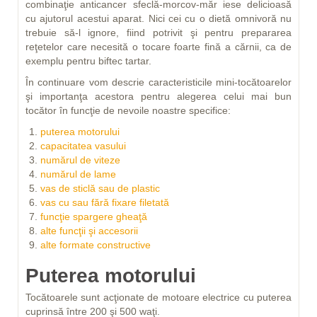
combinaţie anticancer sfeclă-morcov-măr iese delicioasă
cu ajutorul acestui aparat. Nici cei cu o dietă omnivoră nu
trebuie să-l ignore, fiind potrivit şi pentru prepararea
reţetelor care necesită o tocare foarte fină a cărnii, ca de
exemplu pentru biftec tartar.
În continuare vom descrie caracteristicile mini-tocătoarelor
şi importanţa acestora pentru alegerea celui mai bun
tocător în funcţie de nevoile noastre specifice:
puterea motorului
capacitatea vasului
numărul de viteze
numărul de lame
vas de sticlă sau de plastic
vas cu sau fără fixare filetată
funcţie spargere gheaţă
alte funcţii şi accesorii
alte formate constructive
Puterea motorului
Tocătoarele sunt acţionate de motoare electrice cu puterea
cuprinsă între 200 şi 500 waţi.