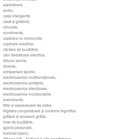
aspiratoare
,
audio
,
casa inteligentă
,
casă şi grădină
,
chiuvete
,
condimente
,
cuptoare cu microunde
,
cuptoare electrice
,
cântare de bucătărie
,
căni fierbătoare electrice
,
difuzor arome
,
diverse
,
echipament sportiv
,
electrocasnice multifuncţionale
,
electrocasnice portabile
,
electrocasnice silenţioase
,
electrocasnice încorporabile
,
evenimente
,
filtre şi espressoare de cafea
,
frigidere congelatoare şi combine frigorifice
,
grătare şi accesorii grătar
,
hote de bucătărie
,
igienă personală
,
iluminat casnic
,
iPhone iOS - Android şi alte smartphone
,