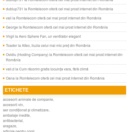
dublup731
la
Romtelecom oferă cel mai prost internet din România
vali
la
Romtelecom oferă cel mai prost internet din România
George
la
Romtelecom oferă cel mai prost internet din România
Virgil
la
Aero Sphere Fan, un ventilator elegant
Toader
la
Altex, iluzia celui mai mic preţ din România
Ovidiu (Hosting Company)
la
Romtelecom oferă cel mai prost internet din
România
vali.d
la
Cum răcorim gratis locuinţa vara, fără climă
Oana
la
Romtelecom oferă cel mai prost internet din România
ETICHETE
accesorii animale de companie
,
accesorii vin
,
aer condiţionat şi climatizare
,
ambalaje inedite
,
antibacterial
,
aragaze
,
articole pentru copii
,