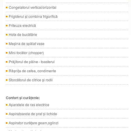
Congelatorul vertical/orizontal
Frigiderul şi combina frigorifică
Friteuza electrică
Hota de bucătărie
Maşina de spălat vase
Mini-tocător (chopper)
Prăjitorul de pâine - toasterul
Râşniţa de cafea, condimente
Storcătorul de citrice şi rodii
Confort şi curăţenie:
Aparatele de ras electrice
Aspiratoarele de praf şi lichide
Aspirator curăţare geam,oglinzi