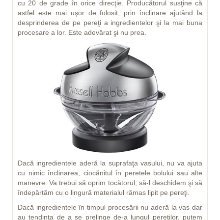
cu 20 de grade în orice direcţie. Producătorul susţine că
astfel este mai uşor de folosit, prin înclinare ajutând la
desprinderea de pe pereţi a ingredientelor şi la mai buna
procesare a lor. Este adevărat şi nu prea.
Dacă ingredientele aderă la suprafaţa vasului, nu va ajuta
cu nimic înclinarea, ciocănitul în peretele bolului sau alte
manevre. Va trebui să oprim tocătorul, să-l deschidem şi să
îndepărtăm cu o lingură materialul rămas lipit pe pereţi.
Dacă ingredientele în timpul procesării nu aderă la vas dar
au tendinţa de a se prelinge de-a lungul pereţilor, putem