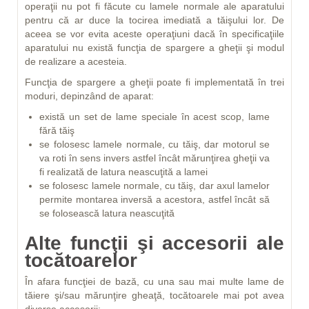
operaţii nu pot fi făcute cu lamele normale ale aparatului
pentru că ar duce la tocirea imediată a tăişului lor. De
aceea se vor evita aceste operaţiuni dacă în specificaţiile
aparatului nu există funcţia de spargere a gheţii şi modul
de realizare a acesteia.
Funcţia de spargere a gheţii poate fi implementată în trei
moduri, depinzând de aparat:
există un set de lame speciale în acest scop, lame
fără tăiş
se folosesc lamele normale, cu tăiş, dar motorul se
va roti în sens invers astfel încât mărunţirea gheţii va
fi realizată de latura neascuţită a lamei
se folosesc lamele normale, cu tăiş, dar axul lamelor
permite montarea inversă a acestora, astfel încât să
se folosească latura neascuţită
Alte funcţii şi accesorii ale
tocătoarelor
În afara funcţiei de bază, cu una sau mai multe lame de
tăiere şi/sau mărunţire gheaţă, tocătoarele mai pot avea
diverse accesorii: