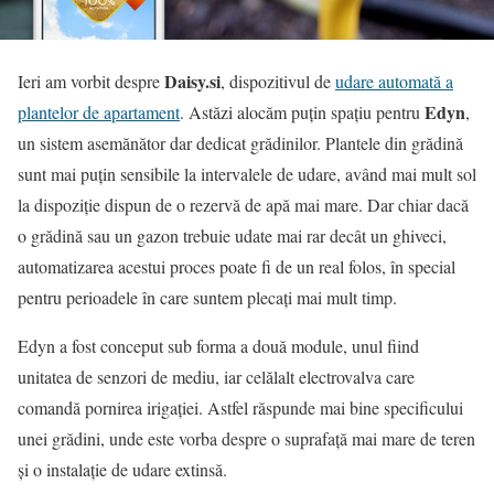
Daisy.si
Ieri am vorbit despre
, dispozitivul de
udare automată a
Edyn
plantelor de apartament
. Astăzi alocăm puţin spaţiu pentru
,
un sistem asemănător dar dedicat grădinilor. Plantele din grădină
sunt mai puţin sensibile la intervalele de udare, având mai mult sol
la dispoziţie dispun de o rezervă de apă mai mare. Dar chiar dacă
o grădină sau un gazon trebuie udate mai rar decât un ghiveci,
automatizarea acestui proces poate fi de un real folos, în special
pentru perioadele în care suntem plecaţi mai mult timp.
Edyn a fost conceput sub forma a două module, unul fiind
unitatea de senzori de mediu, iar celălalt electrovalva care
comandă pornirea irigaţiei. Astfel răspunde mai bine specificului
unei grădini, unde este vorba despre o suprafaţă mai mare de teren
şi o instalaţie de udare extinsă.