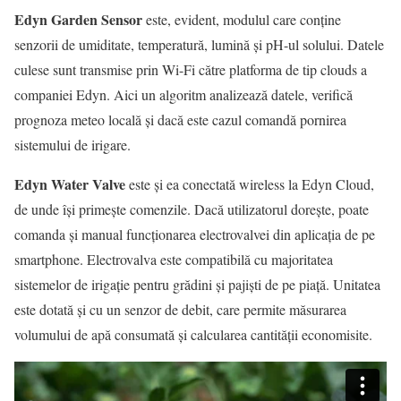
Edyn Garden Sensor
este, evident, modulul care conţine
senzorii de umiditate, temperatură, lumină şi pH-ul solului. Datele
culese sunt transmise prin Wi-Fi către platforma de tip clouds a
companiei Edyn. Aici un algoritm analizează datele, verifică
prognoza meteo locală şi dacă este cazul comandă pornirea
sistemului de irigare.
Edyn Water Valve
este şi ea conectată wireless la Edyn Cloud,
de unde îşi primeşte comenzile. Dacă utilizatorul doreşte, poate
comanda şi manual funcţionarea electrovalvei din aplicaţia de pe
smartphone. Electrovalva este compatibilă cu majoritatea
sistemelor de irigaţie pentru grădini şi pajişti de pe piaţă. Unitatea
este dotată şi cu un senzor de debit, care permite măsurarea
volumului de apă consumată şi calcularea cantităţii economisite.